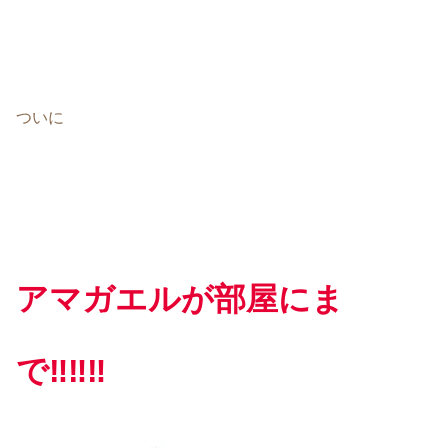
ついに
アマガエルが
部屋にま
で
‼‼‼