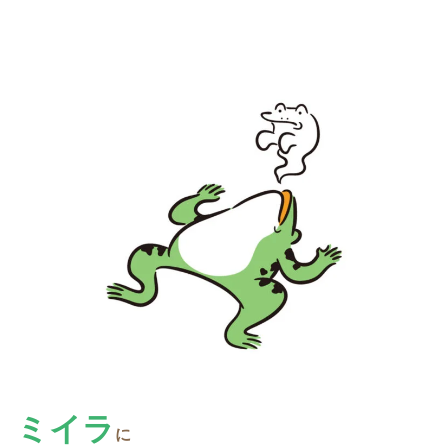
ミイラ
に