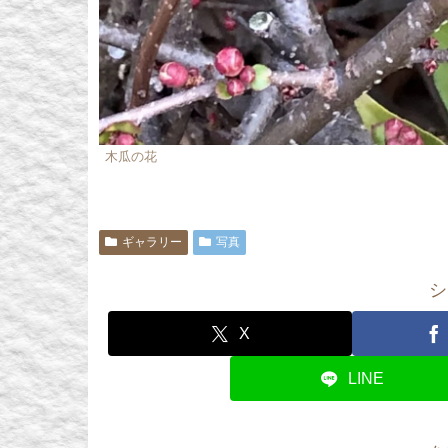
木瓜の花
ギャラリー
写真
シ
X
LINE