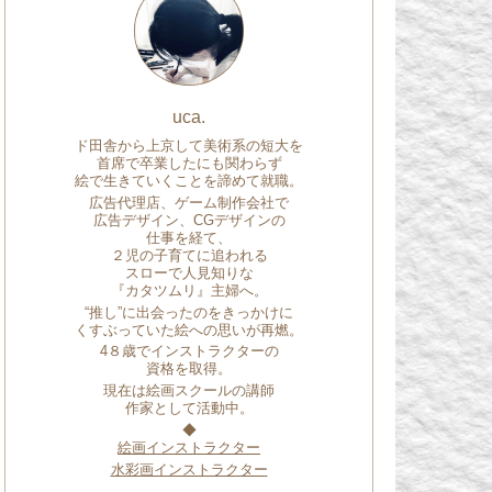
uca.
ド田舎から上京して美術系の短大を
首席で卒業したにも関わらず
絵で生きていくことを諦めて就職。
広告代理店、ゲーム制作会社で
広告デザイン、CGデザインの
仕事を経て、
２児の子育てに追われる
スローで人見知りな
『カタツムリ』主婦へ。
“推し”に出会ったのをきっかけに
くすぶっていた絵への思いが再燃。
4８歳でインストラクターの
資格を取得。
現在は絵画スクールの講師
作家として活動中。
◆
絵画インストラクター
水彩画インストラクター