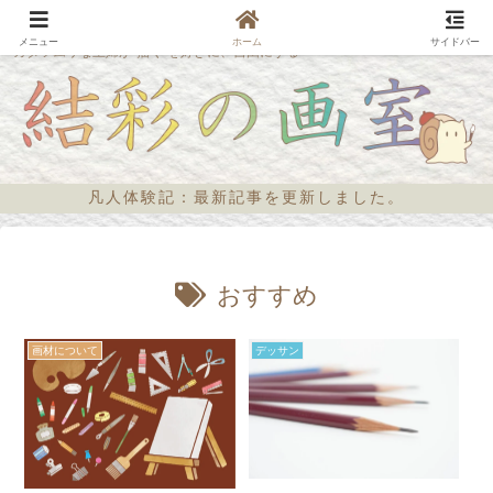
メニュー
ホーム
サイドバー
カタツムリな主婦が“描く”を好きに、自由にする
凡人体験記：最新記事を更新しました。
おすすめ
画材について
デッサン