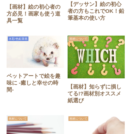
【デッサン】絵の初心
【画材】絵の初心者の
者の方もこれでOK！鉛
方必見！画家も使う道
筆基本の使い方
具一覧
水彩/色鉛筆画
画材について
ペットアートで絵を趣
味に -癒しと幸せの時
【画材】知らずに損し
間-
てる!?画材別オススメ
紙選び
画材について
画材について