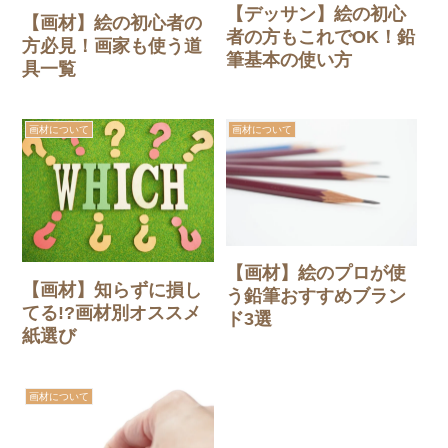
【デッサン】絵の初心
【画材】絵の初心者の
者の方もこれでOK！鉛
方必見！画家も使う道
筆基本の使い方
具一覧
画材について
画材について
【画材】絵のプロが使
【画材】知らずに損し
う鉛筆おすすめブラン
てる!?画材別オススメ
ド3選
紙選び
画材について