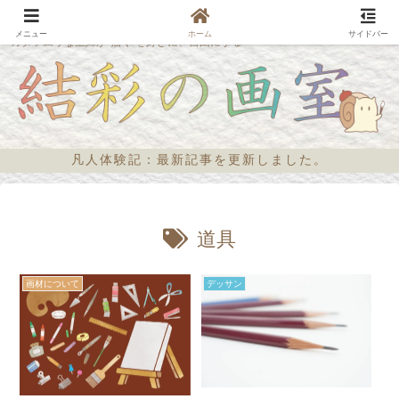
メニュー
ホーム
サイドバー
カタツムリな主婦が“描く”を好きに、自由にする
凡人体験記：最新記事を更新しました。
道具
画材について
デッサン