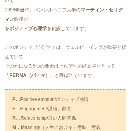
いて
1998年当時、ペンシルベニア大学の
マーティン・セリグ
マン
教授が
を
ポジティブ心理学
を創設しています。
このポジティブ心理学では、ウェルビーイングが重要と捉
えていて
その元になる5つの要素はそれぞれの頭文字をとって
「PERMA（パーマ）」
と呼ばれています。
P
…
P
ositive emotion/ポジティブ感情
E
…
E
ngagement/没頭、熱意
R
…
R
elationship/良い人間関係
M
…
M
eaning/（人生における）意味、意義