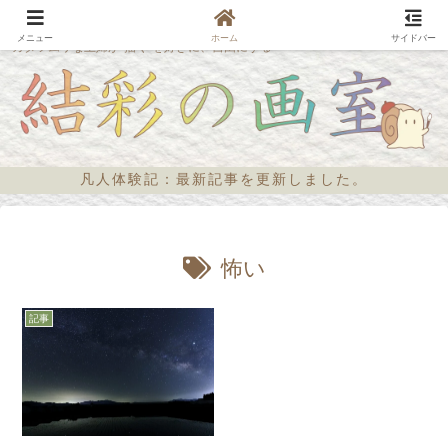
メニュー
ホーム
サイドバー
カタツムリな主婦が“描く”を好きに、自由にする
凡人体験記：最新記事を更新しました。
怖い
記事